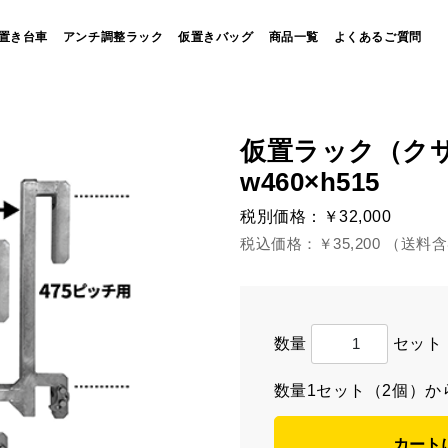
置き台車
アンチ調整ラック
仮置きバッグ
商品一覧
よくあるご質問
仮置ラック（クサ
w460×h515
税別価格：
￥32,000
税込価格：
￥35,200 （送料
数量
セット
数量1セット（2個）か
カート