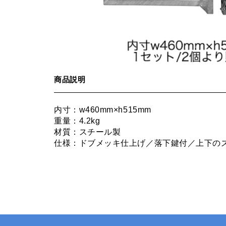
商品説明
内寸：w460mm×h515mm
重量：4.2kg
材質：スチール製
仕様：ドブメッキ仕上げ／落下鍵付／上下の