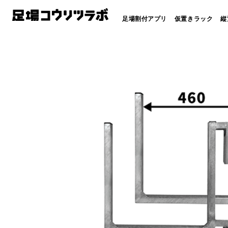
足場割付アプリ
仮置きラック
縦