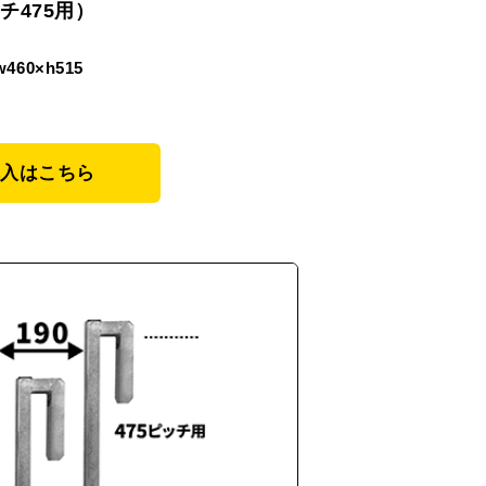
チ475用）
w460×h515
購入はこちら