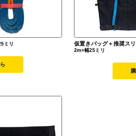
仮置きバッグ＋推奨スリ
25ミリ
2m×幅25ミリ
ら