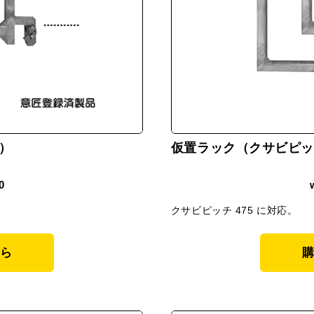
）
仮置ラック（クサビピッ
0
クサビピッチ 475 に対応。
ら