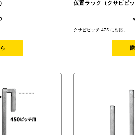
）
仮置ラック（クサビピッ
0
クサビピッチ 475 に対応。
ら