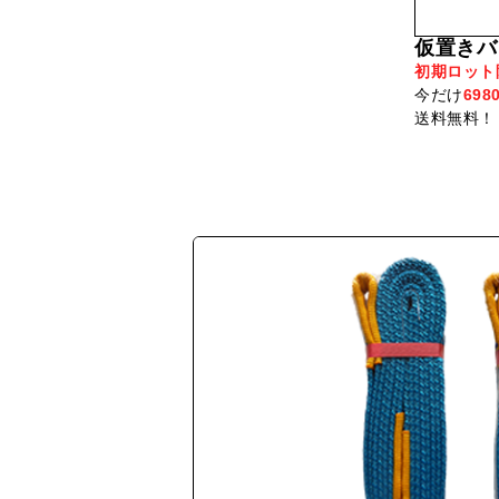
仮置きバ
初期ロット
今だけ
698
送料無料！