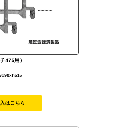
チ475用）
w190×h515
購入はこちら