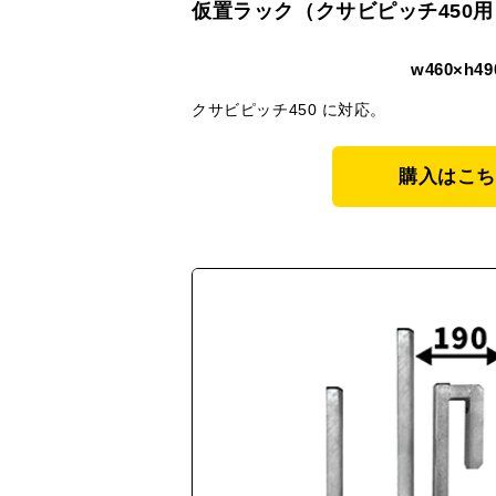
仮置ラック（クサビピッチ450用
w460×h49
クサビピッチ450 に対応。
購入はこち