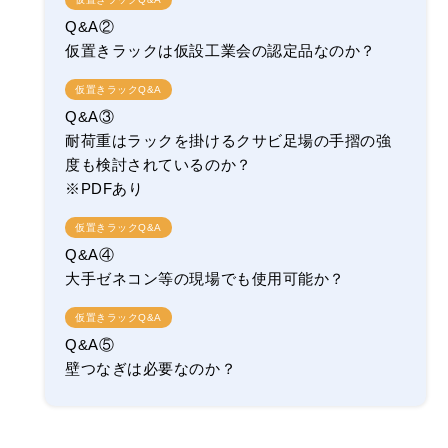
Q&A②
仮置きラックは仮設工業会の認定品なのか？
仮置きラックQ&A
Q&A③
耐荷重はラックを掛けるクサビ足場の手摺の強
度も検討されているのか？
※PDFあり
仮置きラックQ&A
Q&A④
大手ゼネコン等の現場でも使用可能か？
仮置きラックQ&A
Q&A⑤
壁つなぎは必要なのか？