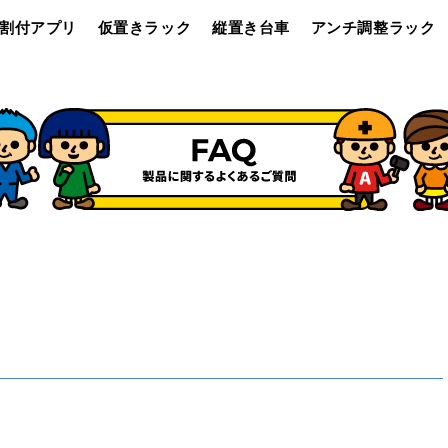
割付アプリ
仮置きラック
縦置き台車
アンチ調整ラック